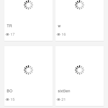
TR
w
17
16
BO
sixt3en
15
21