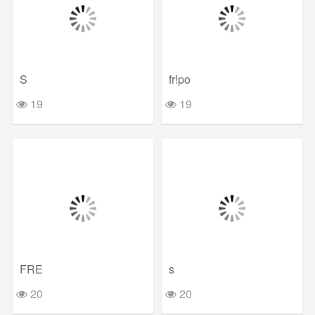
S
fr!po
19
19
FRE
s
20
20