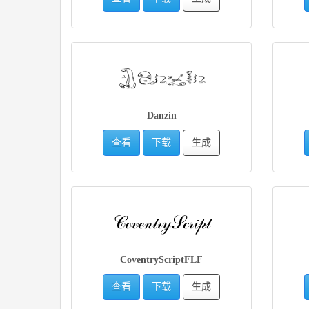
Danzin
查看
下载
生成
CoventryScriptFLF
查看
下载
生成