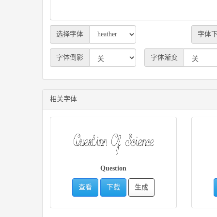
选择字体
字体
字体倒影
字体渐变
相关字体
Question
查看
下载
生成