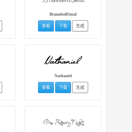
BrannbollSmal
查看
下载
生成
Nathaniel
查看
下载
生成