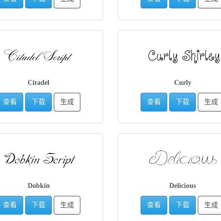
Citadel
Curly
查看
下载
生成
查看
下载
生成
Dobkin
Delicious
查看
下载
生成
查看
下载
生成