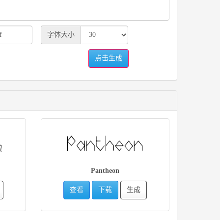
字体大小
点击生成
Pantheon
查看
下载
生成