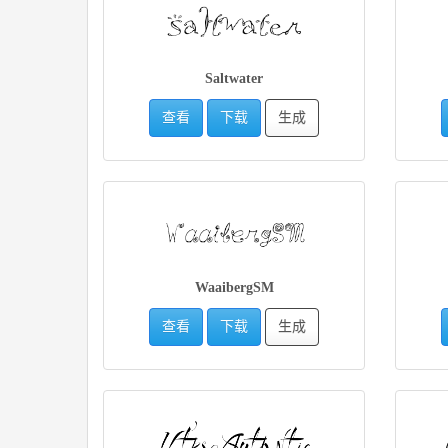
Saltwater
查看
下载
生成
WaaibergSM
查看
下载
生成