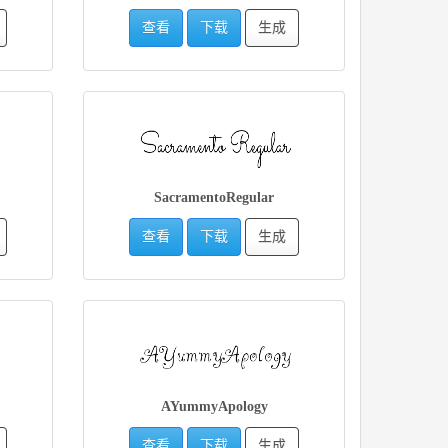
查看
下载
生成
SacramentoRegular
查看
下载
生成
AYummyApology
查看
下载
生成