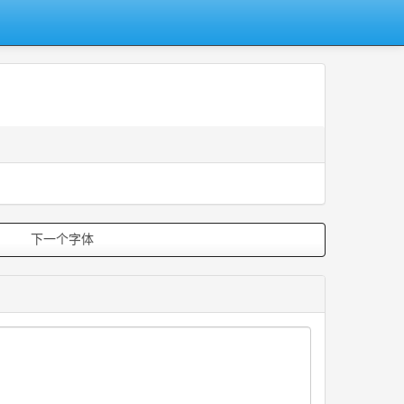
下一个字体