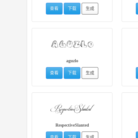
查看
下载
生成
aguzlo
查看
下载
生成
RespectiveSlanted
查看
下载
生成