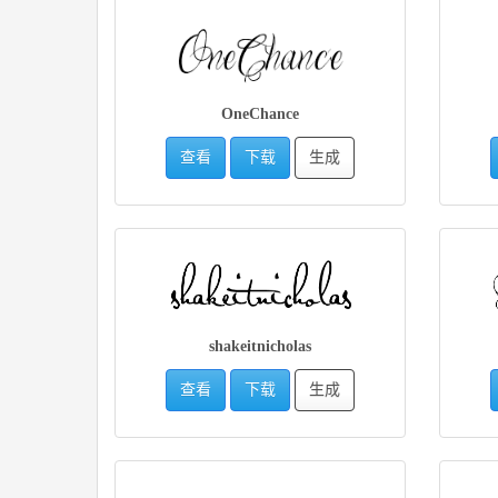
OneChance
查看
下载
生成
shakeitnicholas
查看
下载
生成