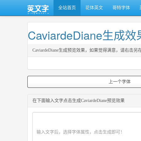
全站首页
花体英文
哥特字体
CaviardeDiane生成效
CaviardeDiane生成预览效果，如果觉得满意，请右击
上一个字体
在下面输入文字点击生成CaviardeDiane预览效果