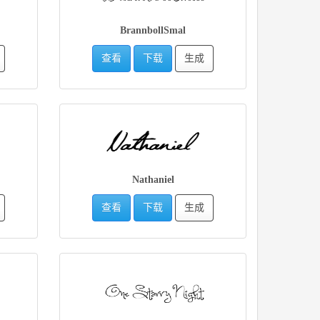
BrannbollSmal
查看
下载
生成
Nathaniel
查看
下载
生成