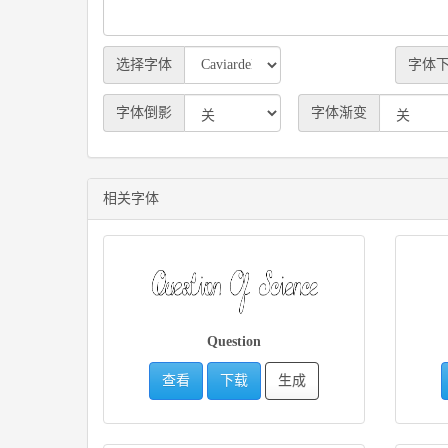
选择字体
字体
字体倒影
字体渐变
相关字体
Question
查看
下载
生成