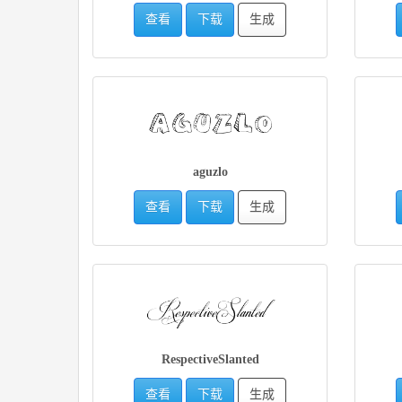
查看
下载
生成
aguzlo
查看
下载
生成
RespectiveSlanted
查看
下载
生成