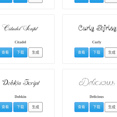
Citadel
Curly
查看
下载
生成
查看
下载
生成
Dobkin
Delicious
查看
下载
生成
查看
下载
生成