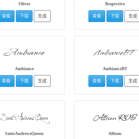
Olives
Respective
查看
下载
生成
查看
下载
生成
Ambiance
AmbianceBT
查看
下载
生成
查看
下载
生成
SaintAndrewsQueen
Allison