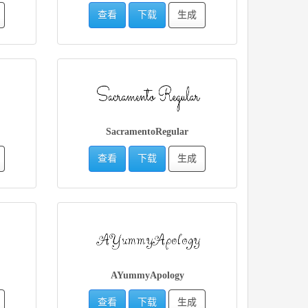
查看
下载
生成
SacramentoRegular
查看
下载
生成
AYummyApology
查看
下载
生成