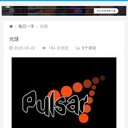
每日一字
光球
>
>
光球
2025-05-22
184 次浏览
0个评论