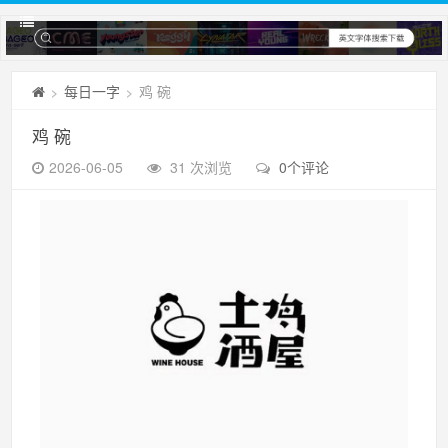
每日一字
鸡 碗
>
>
鸡 碗
2026-06-05
31 次浏览
0个评论